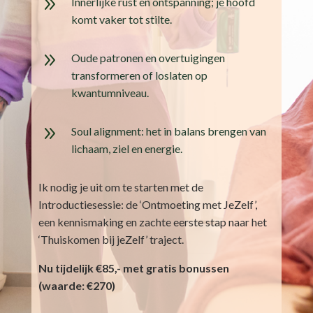
9
Innerlijke rust en ontspanning; je hoofd
komt vaker tot stilte.
9
Oude patronen en overtuigingen
transformeren of loslaten op
kwantumniveau.
9
Soul alignment: het in balans brengen van
lichaam, ziel en energie.
Ik nodig je uit om te starten met de
Introductiesessie: de ‘Ontmoeting met JeZelf’,
een kennismaking en zachte eerste stap naar het
‘Thuiskomen bij jeZelf’ traject.
Nu tijdelijk €85,- met gratis bonussen
(waarde: €270)