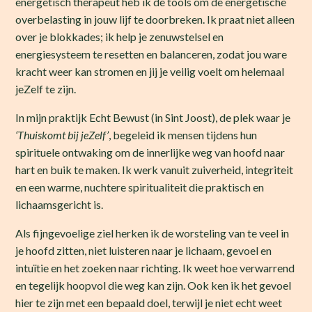
energetisch therapeut heb ik de tools om de energetische
overbelasting in jouw lijf te doorbreken. Ik praat niet alleen
over je blokkades; ik help je zenuwstelsel en
energiesysteem te resetten en balanceren, zodat jou ware
kracht weer kan stromen en jij je veilig voelt om helemaal
jeZelf te zijn.
In mijn praktijk Echt Bewust (in Sint Joost), de plek waar je
‘Thuiskomt bij jeZelf’
, begeleid ik mensen tijdens hun
spirituele ontwaking om de innerlijke weg van hoofd naar
hart en buik te maken. Ik werk vanuit zuiverheid, integriteit
en een warme, nuchtere spiritualiteit die praktisch en
lichaamsgericht is.
Als fijngevoelige ziel herken ik de worsteling van te veel in
je hoofd zitten, niet luisteren naar je lichaam, gevoel en
intuïtie en het zoeken naar richting. Ik weet hoe verwarrend
en tegelijk hoopvol die weg kan zijn. Ook ken ik het gevoel
hier te zijn met een bepaald doel, terwijl je niet echt weet