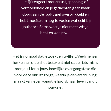
Je lijf reageert met onrust, spanning, of
vermoeidheid en je gedachten gaan maar
doorgaan. Je raakt snel overprikkeld en
hebt moeite om nog te voelen wat echt bij
jou hoort. Soms weet je niet meer wie je
bent en wat je wil.
Het is normaal dat je zoekt en twijfelt. Veel mensen
herkennen dit en het betekent niet dat er iets mis is
met jou. Het is jouw innerlijke overgangsfase die
voor deze onrust zorgt, waarin je de verschuiving
maakt van leven vanuit je hoofd, naar leven vanuit
jouw ziel.