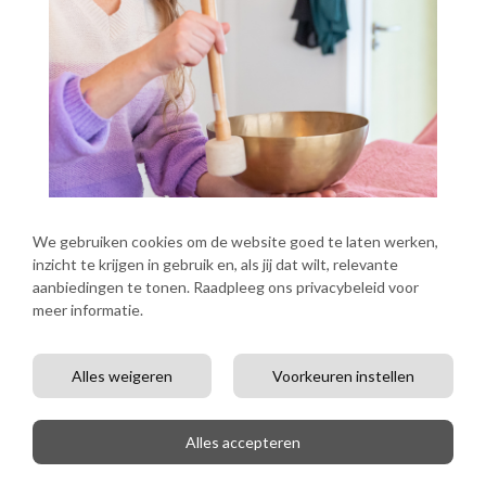
We gebruiken cookies om de website goed te laten werken,
inzicht te krijgen in gebruik en, als jij dat wilt, relevante
aanbiedingen te tonen. Raadpleeg ons privacybeleid voor
meer informatie.
Alles weigeren
Voorkeuren instellen
Stap 2 – Kiezen welk
Alles accepteren
traject nu bij je past