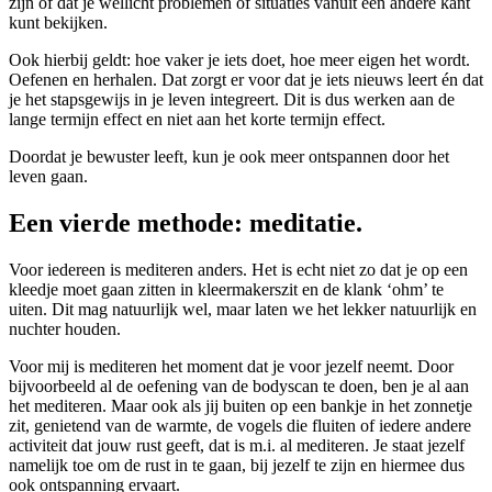
zijn of dat je wellicht problemen of situaties vanuit een andere kant
kunt bekijken.
Ook hierbij geldt: hoe vaker je iets doet, hoe meer eigen het wordt.
Oefenen en herhalen. Dat zorgt er voor dat je iets nieuws leert én dat
je het stapsgewijs in je leven integreert. Dit is dus werken aan de
lange termijn effect en niet aan het korte termijn effect.
Doordat je bewuster leeft, kun je ook meer ontspannen door het
leven gaan.
Een vierde methode: meditatie.
Voor iedereen is mediteren anders. Het is echt niet zo dat je op een
kleedje moet gaan zitten in kleermakerszit en de klank ‘ohm’ te
uiten. Dit mag natuurlijk wel, maar laten we het lekker natuurlijk en
nuchter houden.
Voor mij is mediteren het moment dat je voor jezelf neemt. Door
bijvoorbeeld al de oefening van de bodyscan te doen, ben je al aan
het mediteren. Maar ook als jij buiten op een bankje in het zonnetje
zit, genietend van de warmte, de vogels die fluiten of iedere andere
activiteit dat jouw rust geeft, dat is m.i. al mediteren. Je staat jezelf
namelijk toe om de rust in te gaan, bij jezelf te zijn en hiermee dus
ook ontspanning ervaart.