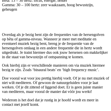
Bèta: 13 – 30 hertz: focus, energie, helder
Gamma: 30 – 100 hertz: zeer waakzaam, hoog bewustzijn,
geheugen
Overdag als je bezig bent zijn de frequenties van de hersengolven
op bèta of gamma-niveau. Wanneer je meer met meditatie en
eventueel muziek bezig bent, breng je de frequentie van de
hersengolven omlaag in een andere frequentie die in hertz wordt
uitgedrukt. Je traint hiermee dus ook jouw hersenen om makkelijker
in die staat van bewustzijn of ontspanning te komen.
Ook hierbij zijn er verschillende manieren om via muziek hiermee
bezig te zijn. Zoals ‘binaural beats’ en ‘high frequency music’.
Doe vooral wat voor jou prettig hierbij voelt. Of je nu met muziek of
niet wilt mediteren. Of gewoon de natuurgeluiden voor je laat
werken. Of je dit zittend of liggend doet. Er is geen juiste manier
van mediteren, maar vooral de manier dat vóór jou werkt!
Wederom is het doel dat je rustig in je hoofd wordt en meer in
contact met jezelf komt.