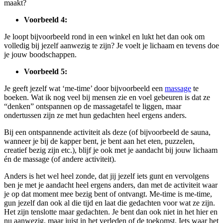
maakt?
Voorbeeld 4:
Je loopt bijvoorbeeld rond in een winkel en lukt het dan ook om
volledig bij jezelf aanwezig te zijn? Je voelt je lichaam en tevens doe
je jouw boodschappen.
Voorbeeld 5:
Je geeft jezelf wat ‘me-time’ door bijvoorbeeld een
massage
te
boeken. Wat ik nog veel bij mensen zie en voel gebeuren is dat ze
“denken” ontspannen op de massagetafel te liggen, maar
ondertussen zijn ze met hun gedachten heel ergens anders.
Bij een ontspannende activiteit als deze (of bijvoorbeeld de sauna,
wanneer je bij de kapper bent, je bent aan het eten, puzzelen,
creatief bezig zijn etc.), blijf je ook met je aandacht bij jouw lichaam
én de massage (of andere activiteit).
Anders is het wel heel zonde, dat jij jezelf iets gunt en vervolgens
ben je met je aandacht heel ergens anders, dan met de activiteit waar
je op dat moment mee bezig bent of ontvangt. Me-time is me-time,
gun jezelf dan ook al die tijd en laat die gedachten voor wat ze zijn.
Het zijn tenslotte maar gedachten. Je bent dan ook niet in het hier en
nu aanwezig, maar juist in het verleden of de toekomst. Iets waar het