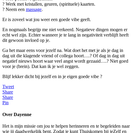
? Werk met kristallen, geuren, (spirituele) kaarten.
? Neem een
massage
.
Er is zoveel wat jou weer een goede vibe geeft.
En nogmaals begrijp me niet verkeerd. Negatieve dingen mogen er
echt wel zijn. Echter wanneer je te lang in negativiteit verblijft heeft
dit gewoon invloed op je.
Ga het maar eens voor jezelf na. Wat doet het met je als je dag in
dag uit die klagende vriend of collega hoort….? Of dag in dag uit
negatief nieuws hoort waar veel angst wordt gezaaid….? Niet goed
voor je (brein). Dat kan ik je wel zeggen.
Blijf lekker dicht bij jezelf en in je eigen goede vibe ?
Tweet
Share
Share
Pin
Over Dayenne
Het is mijn missie om jou te helpen herinneren en te begeleiden naar
wie jij daadwerkelijk bent. Zodat je kunt Thuiskomen bij jeZelf en