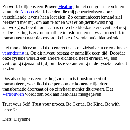
Zo werk ik tijdens een
Power
Healing
, in het energetische veld en
vanuit de
Akasha
zie ik beelden die mij gebeurtenissen door
verschillende levens heen laat zien. Zo communiceert iemand ziel
beeldend met mij, om aan te tonen wat er on(der)bewust nog
aanwezig is, hoe dit ontstaan is en welke blokkade er eventueel nog
is. De healing is ervoor om dit te transformeren en waar mogelijk te
transmuteren naar de oorspronkelijke of vernieuwde blauwdruk.
Het mooie hiervan is dat op energetisch- en zielsniveau er en directe
verandering
is. Op dit niveau bestaat er namelijk geen tijd. Doordat
onze fysieke wereld een andere dichtheid heeft ervaren wij een
vertraging (genaamd tijd) om deze verandering in de fysieke realiteit
te zien.
Dus als ik tijdens een healing zie dat iets transformeert of
transmuteert, weet ik dat de persoon de komende tijd deze
transformatie doorgaat of op zijn/haar manier dit ervaart. Dat
Vertrouwen
wordt dan ook aan hem/haar meegegeven.
Trust your Self. Trust your proces. Be Gentle. Be Kind. Be with
Love ✨
Liefs, Dayenne